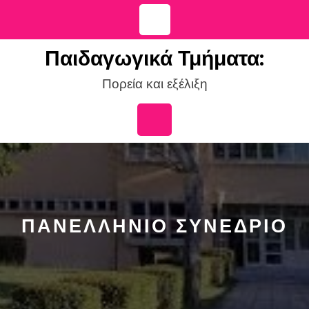
Skip
to
content
Παιδαγωγικά Τμήματα:
Πορεία και εξέλιξη
Open
Button
ΠΑΝΕΛΛΉΝΙΟ ΣΥΝΈΔΡΙΟ